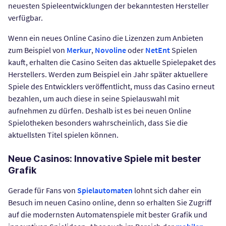
neuesten Spieleentwicklungen der bekanntesten Hersteller
verfügbar.
Wenn ein neues Online Casino die Lizenzen zum Anbieten
zum Beispiel von
Merkur
,
Novoline
oder
NetEnt
Spielen
kauft, erhalten die Casino Seiten das aktuelle Spielepaket des
Herstellers. Werden zum Beispiel ein Jahr später aktuellere
Spiele des Entwicklers veröffentlicht, muss das Casino erneut
bezahlen, um auch diese in seine Spielauswahl mit
aufnehmen zu dürfen. Deshalb ist es bei neuen Online
Spielotheken besonders wahrscheinlich, dass Sie die
aktuellsten Titel spielen können.
Neue Casinos: Innovative Spiele mit bester
Grafik
Gerade für Fans von
Spielautomaten
lohnt sich daher ein
Besuch im neuen Casino online, denn so erhalten Sie Zugriff
auf die modernsten Automatenspiele mit bester Grafik und