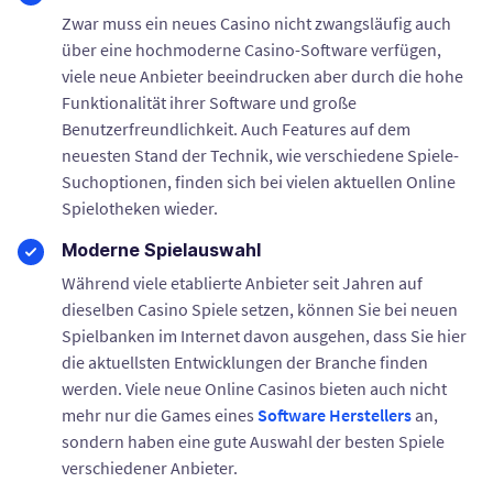
Zwar muss ein neues Casino nicht zwangsläufig auch
über eine hochmoderne Casino-Software verfügen,
viele neue Anbieter beeindrucken aber durch die hohe
Funktionalität ihrer Software und große
Benutzerfreundlichkeit. Auch Features auf dem
neuesten Stand der Technik, wie verschiedene Spiele-
Suchoptionen, finden sich bei vielen aktuellen Online
Spielotheken wieder.
Moderne Spielauswahl
Während viele etablierte Anbieter seit Jahren auf
dieselben Casino Spiele setzen, können Sie bei neuen
Spielbanken im Internet davon ausgehen, dass Sie hier
die aktuellsten Entwicklungen der Branche finden
werden. Viele neue Online Casinos bieten auch nicht
mehr nur die Games eines
Software Herstellers
an,
sondern haben eine gute Auswahl der besten Spiele
verschiedener Anbieter.