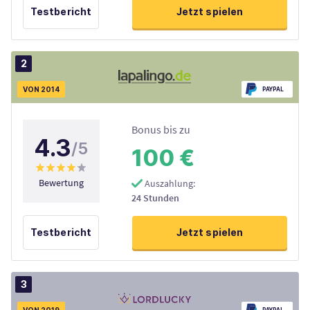
Testbericht
Jetzt spielen
2
VON 2014
PAYPAL
Bonus bis zu
4.3
/5
100 €
Bewertung
Auszahlung
24 Stunden
Testbericht
Jetzt spielen
3