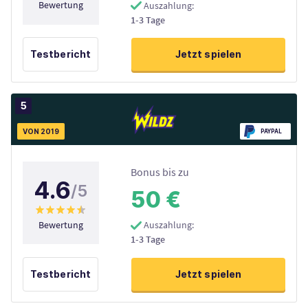
Bewertung
Auszahlung
1-3 Tage
Testbericht
Jetzt spielen
5
VON 2019
PAYPAL
Bonus bis zu
4.6
/5
50 €
Bewertung
Auszahlung
1-3 Tage
Testbericht
Jetzt spielen