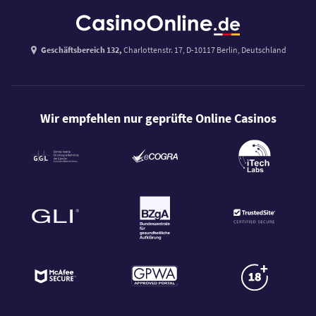
Geschäftsbereich 132,
Charlottenstr. 17, D-10117 Berlin, Deutschland
Wir empfehlen nur geprüfte Online Casinos