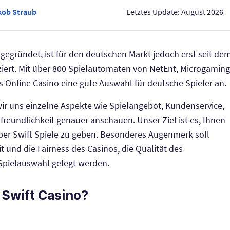
kob Straub
Letztes Update: August 2026
 gegründet, ist für den deutschen Markt jedoch erst seit de
nziert. Mit über 800 Spielautomaten von NetEnt, Microgaming
 Online Casino eine gute Auswahl für deutsche Spieler an.
ir uns einzelne Aspekte wie Spielangebot, Kundenservice,
undlichkeit genauer anschauen. Unser Ziel ist es, Ihnen
er Swift Spiele zu geben. Besonderes Augenmerk soll
it und die Fairness des Casinos, die Qualität des
Spielauswahl gelegt werden.
 Swift Casino?