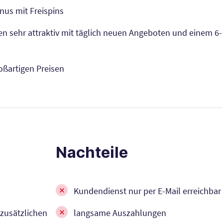
us mit Freispins
 sehr attraktiv mit täglich neuen Angeboten und einem 6-
oßartigen Preisen
Nachteile
Kundendienst nur per E-Mail erreichbar
 zusätzlichen
langsame Auszahlungen