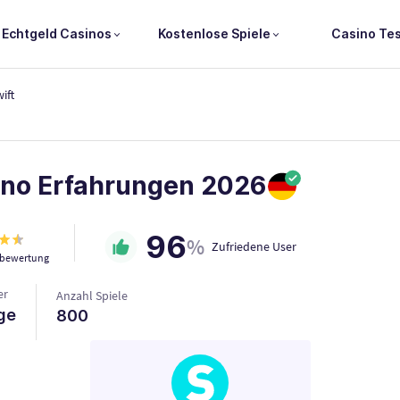
Echtgeld Casinos
Kostenlose Spiele
Casino Te
ift
ino Erfahrungen 2026
96
%
Zufriedene User
nbewertung
er
Anzahl Spiele
ge
800